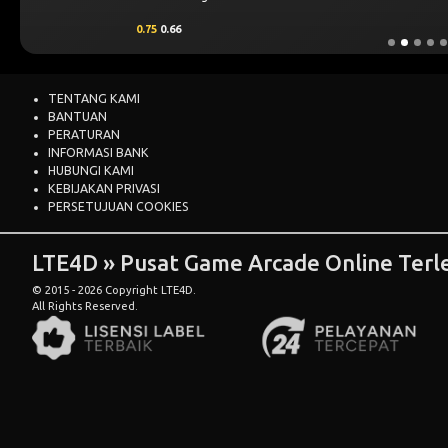
0.75
0.66
TENTANG KAMI
BANTUAN
PERATURAN
INFORMASI BANK
HUBUNGI KAMI
KEBIJAKAN PRIVASI
PERSETUJUAN COOKIES
LTE4D » Pusat Game Arcade Online Terl
© 2015 - 2026 Copyright LTE4D.
All Rights Reserved.