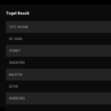
Togel Result
TOTO WUHAN
HK SIANG
SYDNEY
SINGAPORE
MALAYSIA
QATAR
HONGKONG