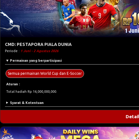
CMD: PESTAPORA PIALA DUNIA
Periode :
1 Juni - 2 Agustus 2026
Permainan yang berpartisipasi
Semua permainan World Cup dan E-Soccer
Aturan :
Total hadiah Rp 16,000,000,000.
Syarat & Ketentuan
Detai