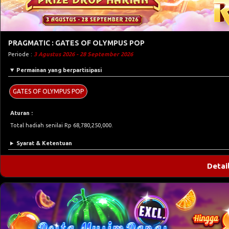
PRAGMATIC : GATES OF OLYMPUS POP
Periode :
3 Agustus 2026 - 28 September 2026
Permainan yang berpartisipasi
GATES OF OLYMPUS POP
Aturan :
Total hadiah senilai Rp 68,780,250,000.
Syarat & Ketentuan
Detai